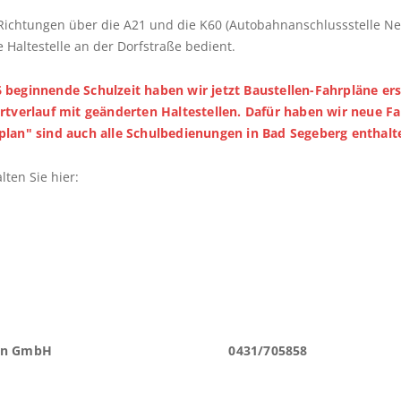
Richtungen über die A21 und die K60 (Autobahnanschlussstelle Neg
 Haltestelle an der Dorfstraße bedient.
 beginnende Schulzeit haben wir jetzt Baustellen-Fahrpläne erst
hrtverlauf mit geänderten Haltestellen. Dafür haben wir neue Fah
plan" sind auch alle Schulbedienungen in Bad Segeberg enthalt
lten Sie hier:
e Kreis Plön GmbH 0431/705858