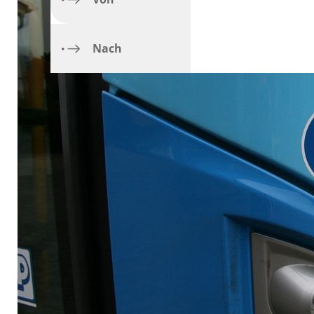
Vollsperrung der L2
Haltestelle Neumüns
Termin der Fahrt
Nach
Regelmäßiger Ausfal
Vollsperrung B76 zw
Vollsperrung der K30
Linie 360: Vollsper
Vollsperrung L53 Ra
Komfortzuschlag („A
Vorübergehende Eins
Vollsperrung der St
Vollsperrung der Se