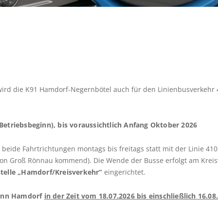
mark
key
to
get
the
keyboard
shortcuts
for
ird die K91 Hamdorf-Negernbötel auch für den Linienbusverkehr 4
changing
dates.
(Betriebsbeginn), bis voraussichtlich Anfang Oktober 2026
beide Fahrtrichtungen montags bis freitags statt mit der Linie 410
t von Groß Rönnau kommend). Die Wende der Busse erfolgt am Kreis
stelle „Hamdorf/Kreisverkehr“
eingerichtet.
kann Hamdorf
in der Zeit vom 18.07.2026 bis einschließlich 16.08