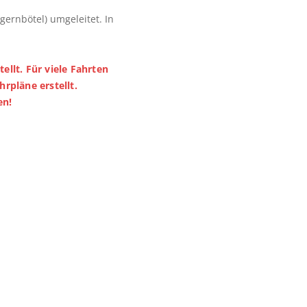
ernbötel) umgeleitet. In
ellt. Für viele Fahrten
rpläne erstellt.
en!