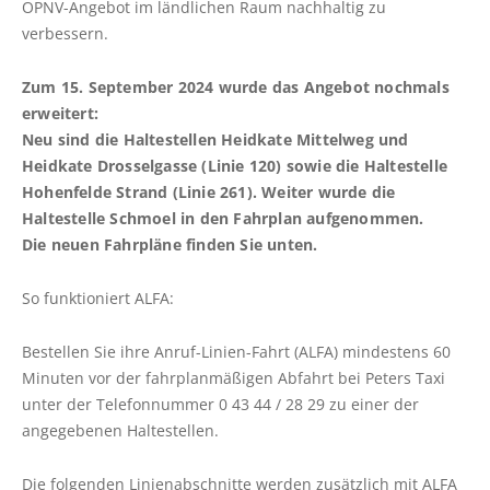
ÖPNV-Angebot im ländlichen Raum nachhaltig zu
FAHRPLÄNE
verbessern.
Linienfahrpläne
Zum 15. September 2024 wurde das Angebot nochmals
Liniennetzpläne
erweitert:
ALFA Plön
Neu sind die Haltestellen Heidkate Mittelweg und
Heidkate Drosselgasse (Linie 120) sowie die Haltestelle
ALFA Lütjenburg
Hohenfelde Strand (Linie 261). Weiter wurde die
ALFA Probstei
Haltestelle Schmoel in den Fahrplan aufgenommen.
ALFA Selent
Die neuen Fahrpläne finden Sie unten.
ALFA Preetz
So funktioniert ALFA:
ALFA Bokhorst-Wankendorf
Weitere Verkehrsunternehmen
Bestellen Sie ihre Anruf-Linien-Fahrt (ALFA) mindestens 60
Minuten vor der fahrplanmäßigen Abfahrt bei Peters Taxi
unter der Telefonnummer 0 43 44 / 28 29 zu einer der
ABO
angegebenen Haltestellen.
Online bestellen
Die folgenden Linienabschnitte werden zusätzlich mit ALFA
Die häufigsten Fragen