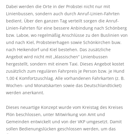
Vollsperrung L53 Rathjensdorf-Lebrade
Dabei werden die Orte in der Probstei nicht nur mit
question
Linienbussen, sondern auch durch Anruf-Linien-Fahrten
mark
Komfortzuschlag („ALFA Euro") für ALFA-
bedient. Über den ganzen Tag verteilt sorgen die Anruf-
Fahrten ab 01.04.2026
key
Linien-Fahrten für eine bessere Anbindung nach Schönberg
to
Vorübergehende Einstellung der ALFA-
bzw. Laboe, wo regelmäßig Anschlüsse zu den Buslinien von
get
Wochenend-/Feiertagsfahrten im Bereich
und nach Kiel, Probsteierhagen sowie Schönkirchen buw.
Plön
the
nach Heikendorf und Kiel bestehen. Das zusätzliche
keyboard
Vollsperrung der Straße Eichkamp in
Angebot wird nicht mit „klassischen“ Linienbussen
shortcuts
Schönberg
hergestellt, sondern mit einem Taxi. Dieses Angebot kostet
for
Vollsperrung der Segeberger Landstraße in
zusätzlich zum regulären Fahrpreis je Person bzw. je Hund
changing
Bornhöved
1,00 € Komfortzuschlag. Alle vorhandenen Fahrkarten (z. B.
dates.
Wochen- und Monatskarten sowie das Deutschlandticket)
TICKETPREISE
werden anerkannt.
Fahrkarten
Dieses neuartige Konzept wurde vom Kreistag des Kreises
Routenplaner (NAH.SH)
Plön beschlossen, unter Mitwirkung von Amt und
Gemeinden entwickelt und von der VKP umgesetzt. Damit
Schlichtungsstelle
sollen Bedienungslücken geschlossen werden, um das