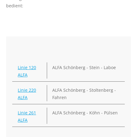
bedient:
Hinweise zu Erwachsenenmonatskarten
Deutschland-Schulticket
Abo hier kündigen
KARRIERE
Busfahrer (m/w/d) in Vollzeit für die
Betriebshöfe Bornhöved, Lütjenburg, Preetz
Linie 120
ALFA Schönberg - Stein - Laboe
und Schönberg gesucht
ALFA
Bauingenieur (m/w/d)
Objekt-/Liegenschaftsbetreuung
Linie 220
ALFA Schönberg - Stoltenberg -
ALFA
Fahren
SERVICE
Linie 261
ALFA Schönberg - Köhn - Pülsen
Bus mieten
ALFA
Busschule
Tarifbestimmungen und