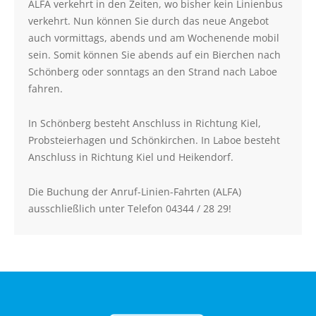
ALFA verkehrt in den Zeiten, wo bisher kein Linienbus
Beförderungsbedingungen
verkehrt. Nun können Sie durch das neue Angebot
auch vormittags, abends und am Wochenende mobil
ÜBER UNS
sein. Somit können Sie abends auf ein Bierchen nach
Schönberg oder sonntags an den Strand nach Laboe
Firmengeschichte
fahren.
Standorte
In Schönberg besteht Anschluss in Richtung Kiel,
Unsere Fahrzeuge
Probsteierhagen und Schönkirchen. In Laboe besteht
In Zahlen
Anschluss in Richtung Kiel und Heikendorf.
Die Buchung der Anruf-Linien-Fahrten (ALFA)
ausschließlich unter Telefon 04344 / 28 29!