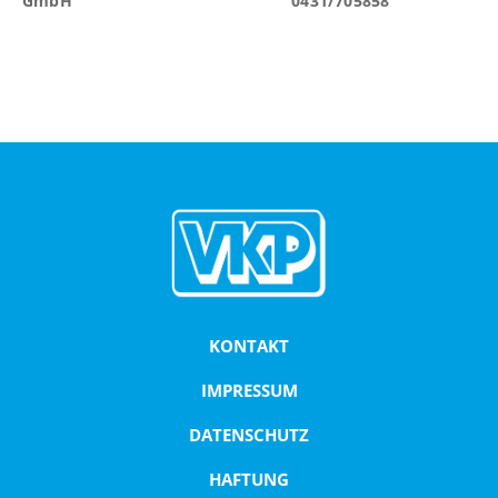
GmbH 0431/705858
SERVICE
Bus mieten
Busschule
Tarifbestimmungen und
Beförderungsbedingungen
ÜBER UNS
Firmengeschichte
Standorte
KONTAKT
Unsere Fahrzeuge
In Zahlen
IMPRESSUM
DATENSCHUTZ
HAFTUNG