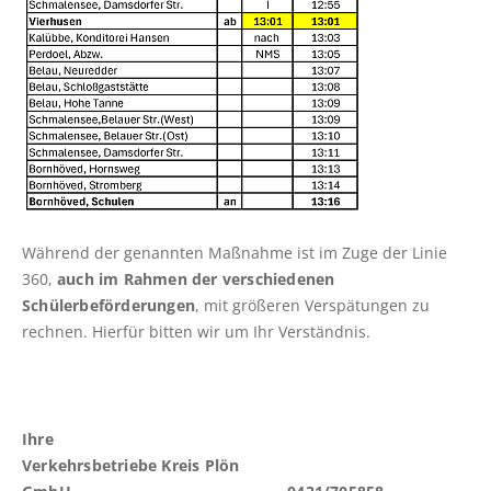
Weitere Verkehrsunternehmen
ABO
Online bestellen
Die häufigsten Fragen
Hinweise zu Erwachsenenmonatskarten
Deutschland-Schulticket
Während der genannten Maßnahme ist im Zuge der Linie
Abo hier kündigen
360,
auch im Rahmen der verschiedenen
Schülerbeförderungen
, mit größeren Verspätungen zu
KARRIERE
rechnen. Hierfür bitten wir um Ihr Verständnis.
Busfahrer (m/w/d) in Vollzeit für die
Betriebshöfe Bornhöved, Lütjenburg, Preetz
und Schönberg gesucht
Ihre
Bauingenieur (m/w/d)
Objekt-/Liegenschaftsbetreuung
Verkehrsbetriebe Kreis Plön