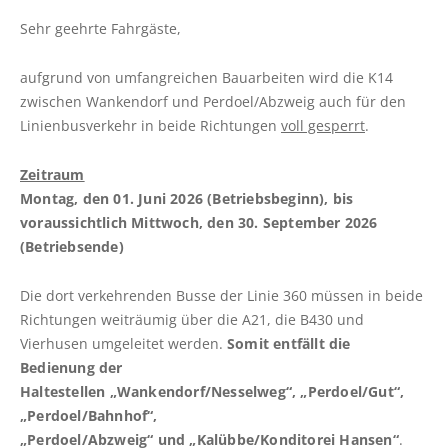
a
Vollsperrung B76 zwischen Preetz und Plön
Sehr geehrte Fahrgäste,
date.
ab 02.03.2026
Press
Vollsperrung der K30 Stein/Ellernbrook
aufgrund von umfangreichen Bauarbeiten wird die K14
the
zwischen Wankendorf und Perdoel/Abzweig auch für den
question
Linie 360: Vollsperrung der K14
Linienbusverkehr in beide Richtungen
voll gesperrt
.
mark
Wankendorf-Perdoel
key
Vollsperrung L53 Rathjensdorf-Lebrade
Zeitraum
to
Komfortzuschlag („ALFA Euro") für ALFA-
Montag, den 01. Juni 2026 (Betriebsbeginn), bis
get
Fahrten ab 01.04.2026
voraussichtlich Mittwoch, den 30. September 2026
the
Vorübergehende Einstellung der ALFA-
(Betriebsende)
keyboard
Wochenend-/Feiertagsfahrten im Bereich
shortcuts
Plön
for
Die dort verkehrenden Busse der Linie 360 müssen in beide
Vollsperrung der Straße Eichkamp in
changing
Richtungen weiträumig über die A21, die B430 und
Schönberg
dates.
Vierhusen umgeleitet werden.
Somit entfällt die
Bedienung der
Vollsperrung der Segeberger Landstraße in
Bornhöved
Haltestellen „Wankendorf/Nesselweg“, „Perdoel/Gut“,
„Perdoel/Bahnhof“,
„Perdoel/Abzweig“ und „Kalübbe/Konditorei Hansen“
.
TICKETPREISE