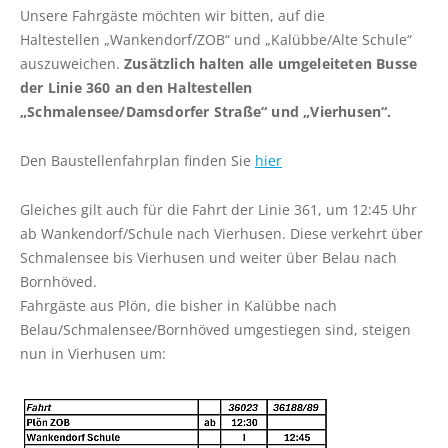
Unsere Fahrgäste möchten wir bitten, auf die
Fahrkarten
Haltestellen „Wankendorf/ZOB“ und „Kalübbe/Alte Schule“
auszuweichen.
Zusätzlich halten alle umgeleiteten Busse
Routenplaner (NAH.SH)
der Linie 360 an den Haltestellen
Schlichtungsstelle
„Schmalensee/Damsdorfer Straße“ und „Vierhusen“.
FAHRPLÄNE
Den Baustellenfahrplan finden Sie
hier
Linienfahrpläne
Gleiches gilt auch für die Fahrt der Linie 361, um 12:45 Uhr
Liniennetzpläne
ab Wankendorf/Schule nach Vierhusen. Diese verkehrt über
Schmalensee bis Vierhusen und weiter über Belau nach
ALFA Plön
Bornhöved.
ALFA Lütjenburg
Fahrgäste aus Plön, die bisher in Kalübbe nach
ALFA Probstei
Belau/Schmalensee/Bornhöved umgestiegen sind, steigen
nun in Vierhusen um:
ALFA Selent
ALFA Preetz
ALFA Bokhorst-Wankendorf