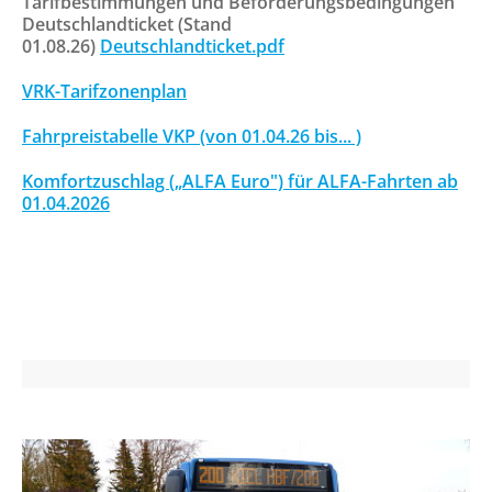
Tarifbestimmungen und Beförderungsbedingungen
Fahrkarten
Deutschlandticket (Stand
Routenplaner (NAH.SH)
01.08.26)
Deutschlandticket.pdf
Schlichtungsstelle
VRK-Tarifzonenplan
Fahrpreistabelle VKP (von 01.04.26 bis... )
FAHRPLÄNE
Linienfahrpläne
Komfortzuschlag („ALFA Euro") für ALFA-Fahrten ab
01.04.2026
Liniennetzpläne
ALFA Plön
ALFA Lütjenburg
ALFA Probstei
ALFA Selent
ALFA Preetz
ALFA Bokhorst-Wankendorf
Weitere Verkehrsunternehmen