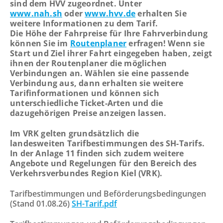
sind dem HVV zugeordnet. Unter
ab 02.03.2026
question
www.nah.sh
oder
www.hvv.de
erhalten Sie
Vollsperrung der K30 Stein/Ellernbrook
weitere Informationen zu dem Tarif.
mark
Die Höhe der Fahrpreise für Ihre Fahrverbindung
key
Linie 360: Vollsperrung der K14
können Sie im
Routenplaner
erfragen! Wenn sie
Wankendorf-Perdoel
to
Start und Ziel ihrer Fahrt eingegeben haben, zeigt
get
ihnen der Routenplaner die möglichen
Vollsperrung L53 Rathjensdorf-Lebrade
the
Verbindungen an. Wählen sie eine passende
Komfortzuschlag („ALFA Euro") für ALFA-
Verbindung aus, dann erhalten sie weitere
keyboard
Fahrten ab 01.04.2026
Tarifinformationen und können sich
shortcuts
unterschiedliche Ticket-Arten und die
Vorübergehende Einstellung der ALFA-
for
dazugehörigen Preise anzeigen lassen.
Wochenend-/Feiertagsfahrten im Bereich
changing
Plön
dates.
Im VRK gelten grundsätzlich die
Vollsperrung der Straße Eichkamp in
landesweiten Tarifbestimmungen des SH-Tarifs.
Schönberg
In der Anlage 11 finden sich zudem weitere
Angebote und Regelungen für den Bereich des
Vollsperrung der Segeberger Landstraße in
Verkehrsverbundes Region Kiel (VRK).
Bornhöved
Tarifbestimmungen und Beförderungsbedingungen
(Stand 01.08.26)
SH-Tarif.pdf
TICKETPREISE