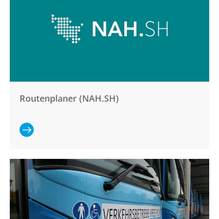
SERVICE
Fahrkarten
Bus mieten
Busschule
Tarifbestimmungen und
Beförderungsbedingungen
ÜBER UNS
Routenplaner (NAH.SH)
Firmengeschichte
Standorte
Unsere Fahrzeuge
Ganzen
In Zahlen
Artikel lesen:
Routenplaner
(NAH.SH)