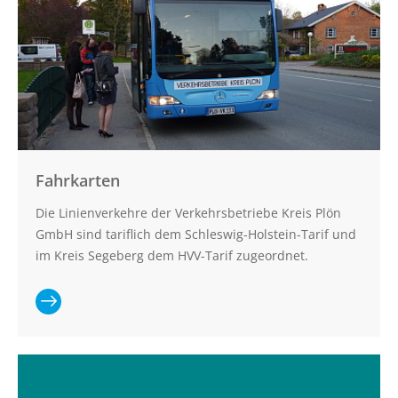
ABO
Online bestellen
Die häufigsten Fragen
Hinweise zu Erwachsenenmonatskarten
Deutschland-Schulticket
Fahrkarten
Abo hier kündigen
Die Linienverkehre der Verkehrsbetriebe Kreis Plön
KARRIERE
GmbH sind tariflich dem Schleswig-Holstein-Tarif und
im Kreis Segeberg dem HVV-Tarif zugeordnet.
Busfahrer (m/w/d) in Vollzeit für die
Betriebshöfe Bornhöved, Lütjenburg, Preetz
und Schönberg gesucht
Ganzen
Bauingenieur (m/w/d)
Objekt-/Liegenschaftsbetreuung
Artikel
lesen: