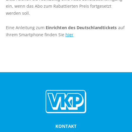
Online bestellen
ein, wenn das Abo zum Rabattierten Preis fortgesetzt
werden soll.
Die häufigsten Fragen
Hinweise zu Erwachsenenmonatskarten
Eine Anleitung zum
Einrichten des Deutschlandtickets
auf
Deutschland-Schulticket
ihrem Smartphone finden Sie
hier
Abo hier kündigen
KARRIERE
Busfahrer (m/w/d) in Vollzeit für die
Betriebshöfe Bornhöved, Lütjenburg, Preetz
und Schönberg gesucht
Bauingenieur (m/w/d)
Objekt-/Liegenschaftsbetreuung
SERVICE
KONTAKT
Bus mieten