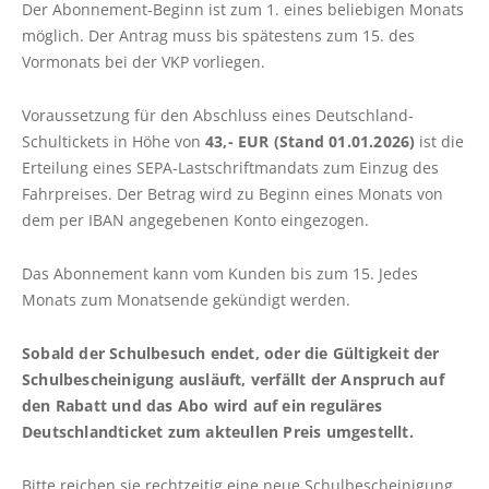
Der Abonnement-Beginn ist zum 1. eines beliebigen Monats
Schlichtungsstelle
möglich. Der Antrag muss bis spätestens zum 15. des
Vormonats bei der VKP vorliegen.
FAHRPLÄNE
Voraussetzung für den Abschluss eines Deutschland-
Linienfahrpläne
Schultickets in Höhe von
43,- EUR (Stand 01.01.2026)
ist die
Liniennetzpläne
Erteilung eines SEPA-Lastschriftmandats zum Einzug des
ALFA Plön
Fahrpreises. Der Betrag wird zu Beginn eines Monats von
dem per IBAN angegebenen Konto eingezogen.
ALFA Lütjenburg
ALFA Probstei
Das Abonnement kann vom Kunden bis zum 15. Jedes
ALFA Selent
Monats zum Monatsende gekündigt werden.
ALFA Preetz
Sobald der Schulbesuch endet, oder die Gültigkeit der
ALFA Bokhorst-Wankendorf
Schulbescheinigung ausläuft, verfällt der Anspruch auf
Weitere Verkehrsunternehmen
den Rabatt und das Abo wird auf ein reguläres
Deutschlandticket zum akteullen Preis umgestellt.
ABO
Bitte reichen sie rechtzeitig eine neue Schulbescheinigung