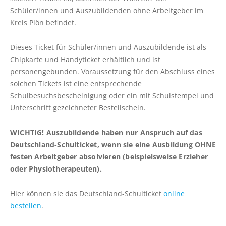
Linie 360: Vollsperrung der K14
Schüler/innen und Auszubildenden ohne Arbeitgeber im
question
Wankendorf-Perdoel
Kreis Plön befindet.
mark
Vollsperrung L53 Rathjensdorf-Lebrade
key
Dieses Ticket für Schüler/innen und Auszubildende ist als
to
Komfortzuschlag („ALFA Euro") für ALFA-
Chipkarte und Handyticket erhältlich und ist
get
Fahrten ab 01.04.2026
personengebunden. Voraussetzung für den Abschluss eines
the
Vorübergehende Einstellung der ALFA-
solchen Tickets ist eine entsprechende
keyboard
Wochenend-/Feiertagsfahrten im Bereich
Schulbesuchsbescheinigung oder ein mit Schulstempel und
shortcuts
Plön
Unterschrift gezeichneter Bestellschein.
for
Vollsperrung der Straße Eichkamp in
changing
Schönberg
WICHTIG!
Auszubildende haben nur Anspruch auf das
dates.
Vollsperrung der Segeberger Landstraße in
Deutschland-Schulticket, wenn sie eine Ausbildung OHNE
Bornhöved
festen Arbeitgeber absolvieren (beispielsweise Erzieher
oder Physiotherapeuten).
TICKETPREISE
Hier können sie das Deutschland-Schulticket
online
Fahrkarten
bestellen
.
Routenplaner (NAH.SH)