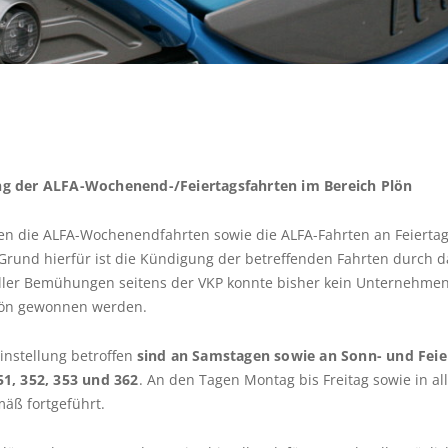
the
question
mark
key
to
get
the
keyboard
ng der ALFA-Wochenend-/Feiertagsfahrten im Bereich Plön
shortcuts
for
n die ALFA-Wochenendfahrten sowie die ALFA-Fahrten an Feiertag
changing
Grund hierfür ist die Kündigung der betreffenden Fahrten durch d
dates.
ler Bemühungen seitens der VKP konnte bisher kein Unternehmen 
Plön gewonnen werden.
nstellung betroffen
sind an Samstagen sowie an Sonn- und Fei
51, 352, 353 und 362
. An den Tagen Montag bis Freitag sowie in a
äß fortgeführt.