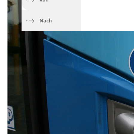
Vollsperrung der Wil
Vollsperrung der L2
Termin der Fahrt
Nach
Haltestelle Neumüns
Vollsperrung B76 zw
Vollsperrung der K30
Linie 360: Vollsper
Vollsperrung L53 Ra
Komfortzuschlag („A
Vorübergehende Eins
Vollsperrung der St
Vollsperrung der Se