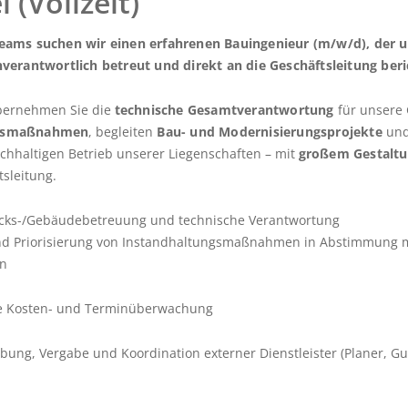
 (Vollzeit)
eams suchen wir einen erfahrenen Bauingenieur (m/w/d), der 
verantwortlich betreut und direkt an die Geschäftsleitung beri
übernehmen Sie die
technische Gesamtverantwortung
für unsere
ngsmaßnahmen
, begleiten
Bau- und Modernisierungsprojekte
und
achhaltigen Betrieb unserer Liegenschaften – mit
großem Gestaltu
tsleitung.
ücks-/Gebäudebetreuung und technische Verantwortung
nd Priorisierung von Instandhaltungsmaßnahmen in Abstimmung 
en
e Kosten- und Terminüberwachung
bung, Vergabe und Koordination externer Dienstleister (Planer, Gu