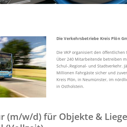
mark
key
to
get
the
keyboard
Die Verkehrsbetriebe Kreis Plön G
shortcuts
for
Die VKP organisiert den öffentlichen
changing
Über 240 Mitarbeitende betreiben m
dates.
Schul-,Regional- und Stadtverkehr.
J
Millionen Fahrgäste sicher und zuverl
Kreis Plön, in Neumünster, im nördl
in Ostholstein.
r (m/w/d) für Objekte & Lieg