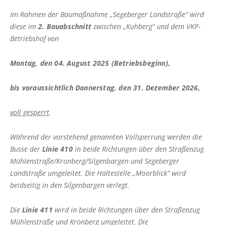
a
ab 02.03.2026
Im Rahmen der Baumaßnahme „Segeberger Landstraße“ wird
date.
Vollsperrung der K30 Stein/Ellernbrook
diese im
2. Bauabschnitt
zwischen „Kuhberg“ und dem VKP-
Press
Linie 360: Vollsperrung der K14
Betriebshof von
the
Wankendorf-Perdoel
question
Montag, den 04. August 2025 (Betriebsbeginn),
mark
Vollsperrung L53 Rathjensdorf-Lebrade
key
Komfortzuschlag („ALFA Euro") für ALFA-
bis voraussichtlich Donnerstag, den 31. Dezember 2026,
to
Fahrten ab 01.04.2026
get
Vorübergehende Einstellung der ALFA-
the
voll gesperrt
.
Wochenend-/Feiertagsfahrten im Bereich
keyboard
Plön
shortcuts
Während der vorstehend genannten Vollsperrung werden die
Vollsperrung der Straße Eichkamp in
for
Busse der
Linie 410
in beide Richtungen über den Straßenzug
Schönberg
changing
Mühlenstraße/Kronberg/Silgenbargen und Segeberger
Vollsperrung der Segeberger Landstraße in
dates.
Landstraße umgeleitet. Die Haltestelle „Moorblick“ wird
Bornhöved
beidseitig in den Silgenbargen verlegt.
TICKETPREISE
Die
Linie 411
wird in beide Richtungen über den Straßenzug
Mühlenstraße und Kronberg umgeleitet. Die