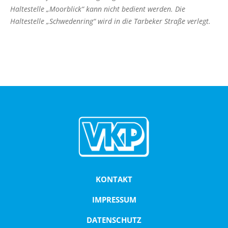
Fahrkarten
Haltestelle „Moorblick“ kann nicht bedient werden. Die
Routenplaner (NAH.SH)
Haltestelle „Schwedenring“ wird in die Tarbeker Straße verlegt.
Schlichtungsstelle
FAHRPLÄNE
Linienfahrpläne
Liniennetzpläne
ALFA Plön
ALFA Lütjenburg
ALFA Probstei
ALFA Selent
KONTAKT
ALFA Preetz
IMPRESSUM
ALFA Bokhorst-Wankendorf
Weitere Verkehrsunternehmen
DATENSCHUTZ