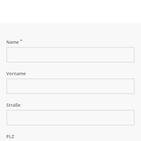
Online bestellen
Die häufigsten Fragen
Hinweise zu Erwachsenenmonatskarten
Deutschland-Schulticket
Name
Abo hier kündigen
KARRIERE
Vorname
Busfahrer (m/w/d) in Vollzeit für die
Betriebshöfe Bornhöved, Lütjenburg, Preetz
und Schönberg gesucht
Bauingenieur (m/w/d)
Straße
Objekt-/Liegenschaftsbetreuung
SERVICE
Bus mieten
PLZ