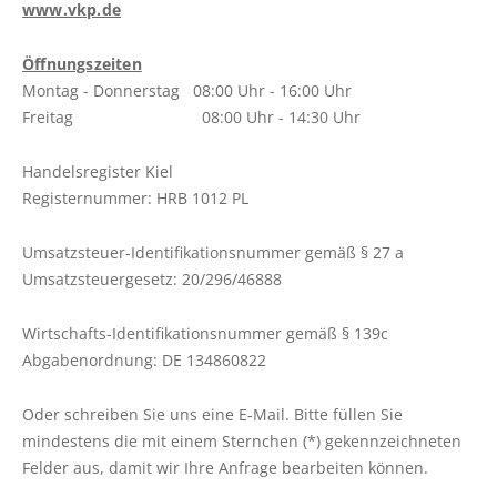
www.vkp.de
Schlichtungsstelle
Öffnungszeiten
FAHRPLÄNE
Montag - Donnerstag 08:00 Uhr - 16:00 Uhr
Freitag 08:00 Uhr - 14:30 Uhr
Linienfahrpläne
Liniennetzpläne
Handelsregister Kiel
ALFA Plön
Registernummer: HRB 1012 PL
ALFA Lütjenburg
Umsatzsteuer-Identifikationsnummer gemäß § 27 a
ALFA Probstei
Umsatzsteuergesetz: 20/296/46888
ALFA Selent
Wirtschafts-Identifikationsnummer gemäß § 139c
ALFA Preetz
Abgabenordnung: DE 134860822
ALFA Bokhorst-Wankendorf
Weitere Verkehrsunternehmen
Oder schreiben Sie uns eine E‑Mail. Bitte füllen Sie
mindestens die mit einem Sternchen (*) gekennzeichneten
Felder aus, damit wir Ihre Anfrage bearbeiten können.
ABO