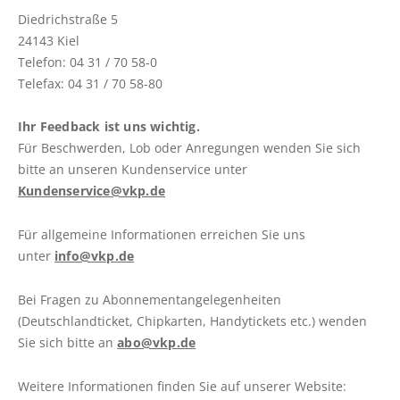
Linie 360: Vollsperrung der K14
Diedrichstraße 5
question
Wankendorf-Perdoel
24143 Kiel
mark
Telefon: 04 31 / 70 58-0
Vollsperrung L53 Rathjensdorf-Lebrade
key
Telefax: 04 31 / 70 58-80
to
Komfortzuschlag („ALFA Euro") für ALFA-
get
Fahrten ab 01.04.2026
Ihr Feedback ist uns wichtig.
the
Vorübergehende Einstellung der ALFA-
Für Beschwerden, Lob oder Anregungen wenden Sie sich
keyboard
Wochenend-/Feiertagsfahrten im Bereich
bitte an unseren Kundenservice unter
shortcuts
Plön
Kundenservice@vkp.de
for
Vollsperrung der Straße Eichkamp in
changing
Schönberg
Für allgemeine Informationen erreichen Sie uns
dates.
Vollsperrung der Segeberger Landstraße in
unter
info@vkp.de
Bornhöved
Bei Fragen zu Abonnementangelegenheiten
TICKETPREISE
(Deutschlandticket, Chipkarten, Handytickets etc.) wenden
Sie sich bitte an
abo@vkp.de
Fahrkarten
Routenplaner (NAH.SH)
Weitere Informationen finden Sie auf unserer Website: