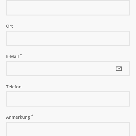
Busschule
Tarifbestimmungen und
Beförderungsbedingungen
Ort
ÜBER UNS
Firmengeschichte
E-Mail
Standorte
Unsere Fahrzeuge
In Zahlen
Telefon
Anmerkung