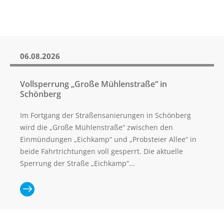
Vollsperrung L53 Rathjensdorf-Lebrade
question
mark
Komfortzuschlag („ALFA Euro") für ALFA-
Fahrten ab 01.04.2026
key
to
Vorübergehende Einstellung der ALFA-
06.08.2026
get
Wochenend-/Feiertagsfahrten im Bereich
Plön
the
Vollsperrung „Große Mühlenstraße“ in
keyboard
Vollsperrung der Straße Eichkamp in
Schönberg
shortcuts
Schönberg
for
Vollsperrung der Segeberger Landstraße in
Im Fortgang der Straßensanierungen in Schönberg
changing
Bornhöved
wird die „Große Mühlenstraße“ zwischen den
dates.
Einmündungen „Eichkamp“ und „Probsteier Allee“ in
beide Fahrtrichtungen voll gesperrt. Die aktuelle
TICKETPREISE
Sperrung der Straße „Eichkamp“...
Fahrkarten
Routenplaner (NAH.SH)
Schlichtungsstelle
Ganzen Artikel
lesen: