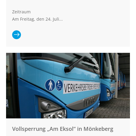
Zeitraum
Am Freitag, den 24. Juli...
Ganzen
Artikel lesen:
Linie 350:
Vollsperrung
der K25 in
Grebin
Vollsperrung „Am Eksol“ in Mönkeberg