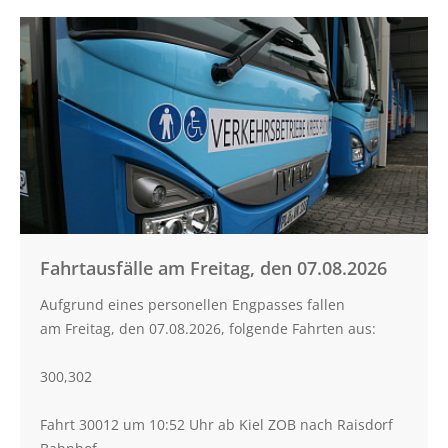
FAHRPLÄNE
Vollsperrung
„Große
Linienfahrpläne
Mühlenstraße“
Liniennetzpläne
in Schönberg
ALFA Plön
ALFA Lütjenburg
ALFA Probstei
ALFA Selent
ALFA Preetz
Fahrtausfälle am Freitag, den 07.08.2026
ALFA Bokhorst-Wankendorf
Aufgrund eines personellen Engpasses fallen
Weitere Verkehrsunternehmen
am Freitag, den 07.08.2026, folgende Fahrten aus:
ABO
300,302
Online bestellen
Fahrt 30012 um 10:52 Uhr ab Kiel ZOB nach Raisdorf
Die häufigsten Fragen