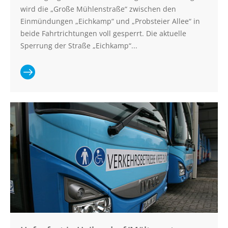
Beförderungsbedingungen
wird die „Große Mühlenstraße“ zwischen den
Einmündungen „Eichkamp“ und „Probsteier Allee“ in
beide Fahrtrichtungen voll gesperrt. Die aktuelle
ÜBER UNS
Sperrung der Straße „Eichkamp“...
Firmengeschichte
Standorte
Ganzen Artikel
Unsere Fahrzeuge
lesen:
In Zahlen
Vollsperrung
„Große
Mühlenstraße“
in Schönberg