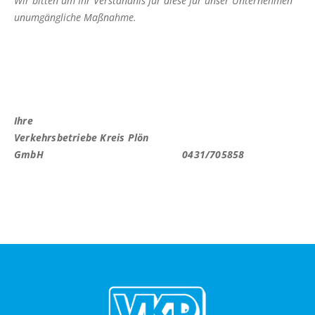
Wir bitten um Ihr Verständnis für diese für unser Unternehmen
Fahrkarten
unumgängliche Maßnahme.
Routenplaner (NAH.SH)
Schlichtungsstelle
FAHRPLÄNE
Linienfahrpläne
Ihre
Verkehrsbetriebe Kreis Plön
Liniennetzpläne
GmbH 0431/705858
ALFA Plön
ALFA Lütjenburg
ALFA Probstei
ALFA Selent
ALFA Preetz
ALFA Bokhorst-Wankendorf
Weitere Verkehrsunternehmen