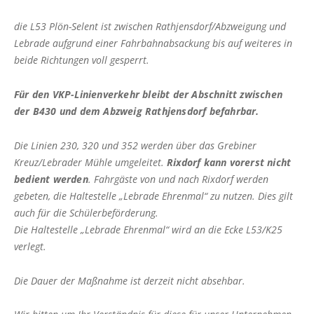
ab 02.03.2026
Press
die L53 Plön-Selent ist zwischen Rathjensdorf/Abzweigung und
the
Vollsperrung der K30 Stein/Ellernbrook
Lebrade aufgrund einer Fahrbahnabsackung bis auf weiteres in
question
Linie 360: Vollsperrung der K14
beide Richtungen voll gesperrt.
mark
Wankendorf-Perdoel
key
Vollsperrung L53 Rathjensdorf-Lebrade
Für den VKP-Linienverkehr bleibt der Abschnitt zwischen
to
der B430 und dem Abzweig Rathjensdorf befahrbar.
get
Komfortzuschlag („ALFA Euro") für ALFA-
Fahrten ab 01.04.2026
the
keyboard
Die Linien 230, 320 und 352 werden über das Grebiner
Vorübergehende Einstellung der ALFA-
shortcuts
Kreuz/Lebrader Mühle umgeleitet.
Wochenend-/Feiertagsfahrten im Bereich
Rixdorf kann vorerst nicht
Plön
for
bedient werden
. Fahrgäste von und nach Rixdorf werden
changing
gebeten, die Haltestelle „Lebrade Ehrenmal“ zu nutzen. Dies gilt
Vollsperrung der Straße Eichkamp in
Schönberg
dates.
auch für die Schülerbeförderung.
Die Haltestelle „Lebrade Ehrenmal“ wird an die Ecke L53/K25
Vollsperrung der Segeberger Landstraße in
verlegt.
Bornhöved
Die Dauer der Maßnahme ist derzeit nicht absehbar.
TICKETPREISE