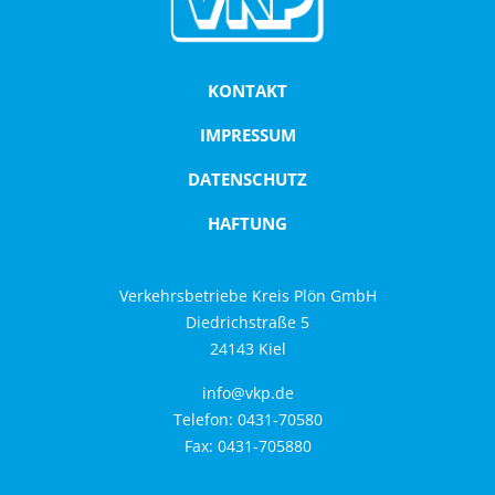
ABO
Online bestellen
KONTAKT
Die häufigsten Fragen
IMPRESSUM
Hinweise zu Erwachsenenmonatskarten
DATENSCHUTZ
Deutschland-Schulticket
HAFTUNG
Abo hier kündigen
KARRIERE
Verkehrsbetriebe Kreis Plön GmbH
Diedrichstraße 5
Busfahrer (m/w/d) in Vollzeit für die
24143 Kiel
Betriebshöfe Bornhöved, Lütjenburg, Preetz
und Schönberg gesucht
info@vkp.de
Bauingenieur (m/w/d)
Telefon: 0431-70580
Objekt-/Liegenschaftsbetreuung
Fax: 0431-705880