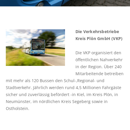
ab 02.03.2026
calendar
and
Vollsperrung der K30 Stein/Ellernbrook
select
Linie 360: Vollsperrung der K14
a
Wankendorf-Perdoel
Die Verkehrsbetriebe
date.
Vollsperrung L53 Rathjensdorf-Lebrade
Kreis Plön GmbH (VKP)
Press
the
Komfortzuschlag („ALFA Euro") für ALFA-
Fahrten ab 01.04.2026
Die VKP organisiert den
question
öffentlichen Nahverkehr
mark
Vorübergehende Einstellung der ALFA-
in der Region. Über 240
key
Wochenend-/Feiertagsfahrten im Bereich
Plön
Mitarbeitende betreiben
to
mit mehr als 120 Bussen den Schul-,Regional- und
get
Vollsperrung der Straße Eichkamp in
Stadtverkehr.
Jährlich werden rund 4,5 Millionen Fahrgäste
Schönberg
the
sicher und zuverlässig befördert -in Kiel, im Kreis Plön, in
keyboard
Vollsperrung der Segeberger Landstraße in
Neumünster, im nördlichen Kreis Segeberg sowie in
shortcuts
Bornhöved
Ostholstein.
for
changing
TICKETPREISE
dates.