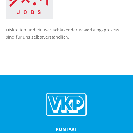
SERVICE
Bus mieten
Busschule
Diskretion und ein wertschätzender Bewerbungsprozess
Tarifbestimmungen und
Beförderungsbedingungen
sind für uns selbstverständlich.
ÜBER UNS
Firmengeschichte
Standorte
Unsere Fahrzeuge
In Zahlen
KONTAKT