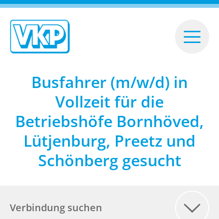
ein-/ausb
Busfahrer (m/w/d) in
0431-70580
Vollzeit für die
Betriebshöfe Bornhöved,
AKTUELLES
Lütjenburg, Preetz und
Fahrbahnsanierung L211 zwischen Schlesen
Schönberg gesucht
und Rastorfer Kreuz - Vollsperrung des 2.
Straßenabschnittes ab 17. August 2026
Fahrtausfälle am Freitag, den 07.08.2026
Änderungen zum Schuljahresbeginn
Verbindung suchen
UPDATE: Regelmäßiger Ausfall mehrerer