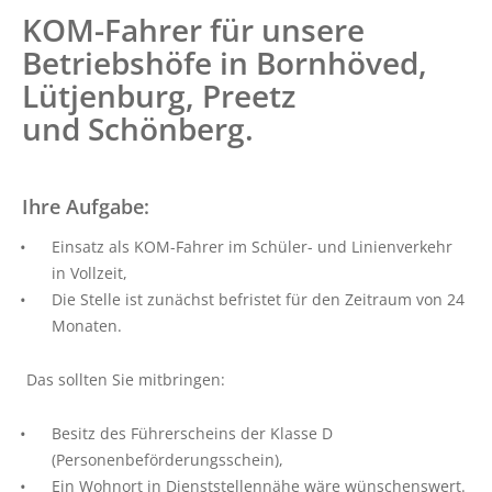
Fahrkarten
KOM-Fahrer für unsere
Routenplaner (NAH.SH)
Betriebshöfe in Bornhöved,
Schlichtungsstelle
Lütjenburg, Preetz
und Schönberg.
FAHRPLÄNE
Linienfahrpläne
Ihre Aufgabe:
Liniennetzpläne
Einsatz als KOM-Fahrer im Schüler- und Linienverkehr
ALFA Plön
in Vollzeit,
ALFA Lütjenburg
Die Stelle ist zunächst befristet für den Zeitraum von 24
ALFA Probstei
Monaten.
ALFA Selent
Das sollten Sie mitbringen:
ALFA Preetz
ALFA Bokhorst-Wankendorf
Besitz des Führerscheins der Klasse D
(Personenbeförderungsschein),
Weitere Verkehrsunternehmen
Ein Wohnort in Dienststellennähe wäre wünschenswert.