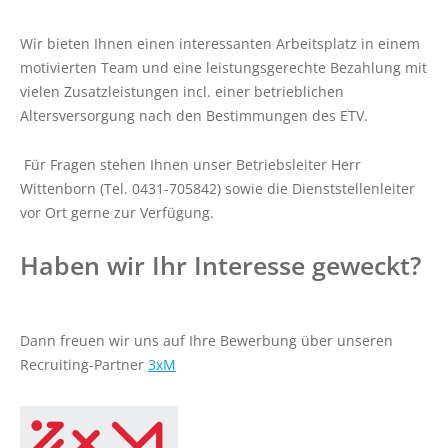
ABO
Wir bieten Ihnen einen interessanten Arbeitsplatz in einem
motivierten Team und eine leistungsgerechte Bezahlung mit
Online bestellen
vielen Zusatzleistungen incl. einer betrieblichen
Die häufigsten Fragen
Altersversorgung nach den Bestimmungen des ETV.
Hinweise zu Erwachsenenmonatskarten
Für Fragen stehen Ihnen unser Betriebsleiter Herr
Deutschland-Schulticket
Wittenborn (Tel. 0431-705842) sowie die Dienststellenleiter
Abo hier kündigen
vor Ort gerne zur Verfügung.
Haben wir Ihr Interesse geweckt?
KARRIERE
Busfahrer (m/w/d) in Vollzeit für die
Betriebshöfe Bornhöved, Lütjenburg, Preetz
und Schönberg gesucht
Dann freuen wir uns auf Ihre Bewerbung über unseren
Recruiting-Partner
3xM
Bauingenieur (m/w/d)
Objekt-/Liegenschaftsbetreuung