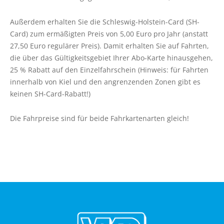
Linienfahrpläne
Liniennetzpläne
Außerdem erhalten Sie die Schleswig-Holstein-Card (SH-
Card) zum ermäßigten Preis von 5,00 Euro pro Jahr (anstatt
ALFA Plön
27,50 Euro regulärer Preis). Damit erhalten Sie auf Fahrten,
ALFA Lütjenburg
die über das Gültigkeitsgebiet Ihrer Abo-Karte hinausgehen,
ALFA Probstei
25 % Rabatt auf den Einzelfahrschein (Hinweis: für Fahrten
innerhalb von Kiel und den angrenzenden Zonen gibt es
ALFA Selent
keinen SH-Card-Rabatt!)
ALFA Preetz
ALFA Bokhorst-Wankendorf
Die Fahrpreise sind für beide Fahrkartenarten gleich!
Weitere Verkehrsunternehmen
ABO
Online bestellen
Die häufigsten Fragen
Hinweise zu Erwachsenenmonatskarten