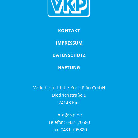
Deutschland-Schulticket
Abo hier kündigen
KONTAKT
KARRIERE
IMPRESSUM
Busfahrer (m/w/d) in Vollzeit für die
Betriebshöfe Bornhöved, Lütjenburg, Preetz
und Schönberg gesucht
DATENSCHUTZ
Bauingenieur (m/w/d)
HAFTUNG
Objekt-/Liegenschaftsbetreuung
Verkehrsbetriebe Kreis Plön GmbH
SERVICE
Diedrichstraße 5
Bus mieten
24143 Kiel
Busschule
info@vkp.de
Tarifbestimmungen und
Telefon: 0431-70580
Beförderungsbedingungen
Fax: 0431-705880