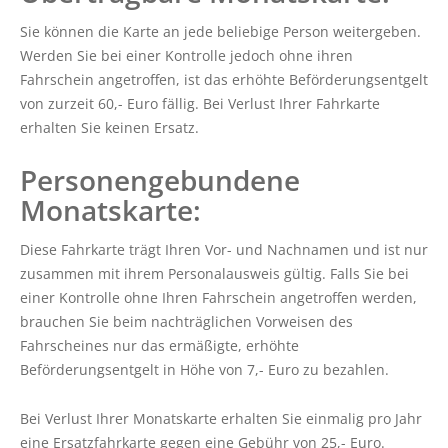
Komfortzuschlag („ALFA Euro") für ALFA-
Press
Fahrten ab 01.04.2026
Sie können die Karte an jede beliebige Person weitergeben.
the
Vorübergehende Einstellung der ALFA-
Werden Sie bei einer Kontrolle jedoch ohne ihren
question
Wochenend-/Feiertagsfahrten im Bereich
Fahrschein angetroffen, ist das erhöhte Beförderungsentgelt
mark
Plön
von zurzeit 60,- Euro fällig. Bei Verlust Ihrer Fahrkarte
key
Vollsperrung der Straße Eichkamp in
erhalten Sie keinen Ersatz.
to
Schönberg
get
Personengebundene
Vollsperrung der Segeberger Landstraße in
the
Bornhöved
Monatskarte:
keyboard
shortcuts
Diese Fahrkarte trägt Ihren Vor- und Nachnamen und ist nur
TICKETPREISE
for
zusammen mit ihrem Personalausweis gültig. Falls Sie bei
changing
Fahrkarten
einer Kontrolle ohne Ihren Fahrschein angetroffen werden,
dates.
brauchen Sie beim nachträglichen Vorweisen des
Routenplaner (NAH.SH)
Fahrscheines nur das ermäßigte, erhöhte
Schlichtungsstelle
Beförderungsentgelt in Höhe von 7,- Euro zu bezahlen.
FAHRPLÄNE
Bei Verlust Ihrer Monatskarte erhalten Sie einmalig pro Jahr
eine Ersatzfahrkarte gegen eine Gebühr von 25,- Euro.