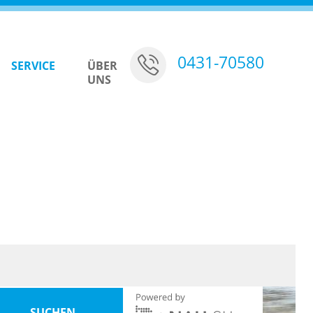
0431-70580
SERVICE
ÜBER
UNS
 Straßenabschnittes ab 17. August 2026
m/w/d) in Vollzeit für die Betriebshöfe Bornhöved, Lütjenburg, P
Bus mieten
Firmengeschichte
r (m/w/d) Objekt-/Liegenschaftsbetreuung
Busschule
Standorte
enmonatskarten
Tarifbestimmungen und Beförderungsbedingungen
Unsere Fahrzeuge
10
In Zahlen
SUCHEN