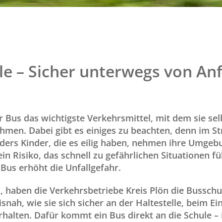
mark
key
to
get
the
keyboard
le – Sicher unterwegs von An
shortcuts
for
changing
dates.
er Bus das wichtigste Verkehrsmittel, mit dem sie se
hmen. Dabei gibt es einiges zu beachten, denn im S
ders Kinder, die es eilig haben, nehmen ihre Umgeb
ein Risiko, das schnell zu gefährlichen Situationen f
 Bus erhöht die Unfallgefahr.
haben die Verkehrsbetriebe Kreis Plön die Busschul
isnah, wie sie sich sicher an der Haltestelle, beim E
halten. Dafür kommt ein Bus direkt an die Schule – 