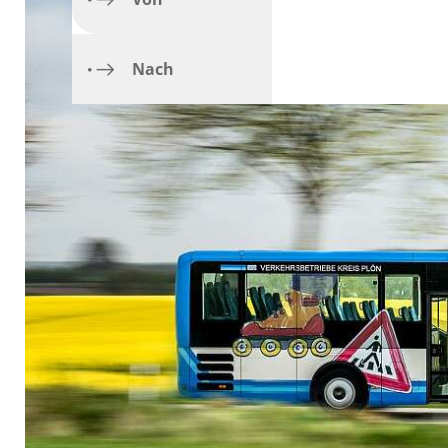
Vollsperrung der Wil
Vollsperrung der L2
Termin der Fahrt
Nach
Haltestelle Neumüns
Vollsperrung B76 zw
Vollsperrung der K30
Linie 360: Vollsper
Vollsperrung L53 Ra
Komfortzuschlag („A
Vorübergehende Eins
Vollsperrung der St
Vollsperrung der Se