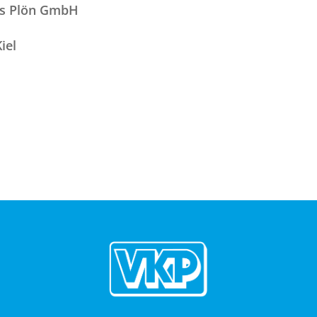
is Plön GmbH
iel